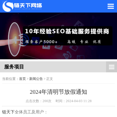
网站托管_网站托管代运
营_SEO优化外包服务
服务项目
当前位置：
首页
>
新闻公告
> 正文
2024年清明节放假通知
「链天下网络科技有限
点击次数：
200
次
时间：2024-04-03 11:28
链天下
全体员工及用户：